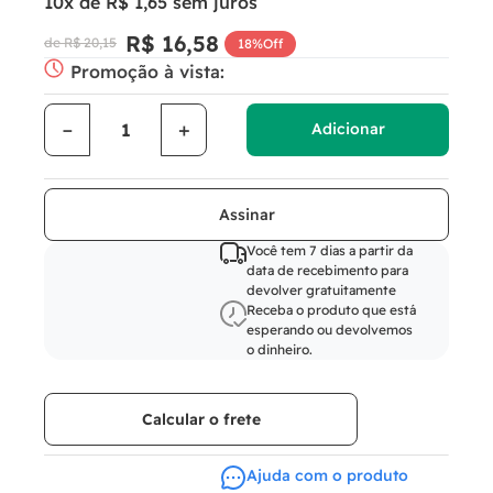
10
x de
R$
1
,
65
sem juros
R$
16
,
58
R$
20
,
15
18%
Off
Promoção à vista:
－
＋
Adicionar
Você tem 7 dias a partir da
data de recebimento para
devolver gratuitamente
Receba o produto que está
esperando ou devolvemos
o dinheiro.
Calcular o frete
Ajuda com o produto