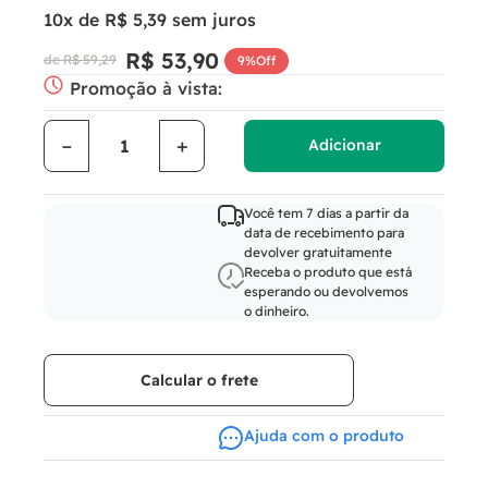
10
x de
R$
5
,
39
sem juros
R$
53
,
90
R$
59
,
29
9%
Off
Promoção à vista:
－
＋
Adicionar
Você tem 7 dias a partir da
data de recebimento para
devolver gratuitamente
Receba o produto que está
esperando ou devolvemos
o dinheiro.
Calcular o frete
Ajuda com o produto