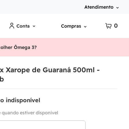
Atendimento
0
Conta
Compras
olher Ômega 3?
2x Xarope de Guaraná 500ml -
ab