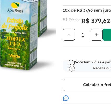
10
x de
R$
37
,
96
sem juro
R$
399
,
60
R$
379
,
62
－
＋
Você tem 7 dias a par
Receba o 
Calcular o fre