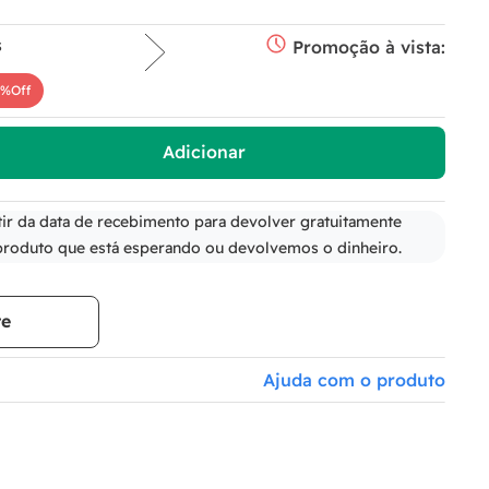
s
Promoção à vista:
9%
Off
Adicionar
tir da data de recebimento para devolver gratuitamente
produto que está esperando ou devolvemos o dinheiro.
te
Ajuda com o produto