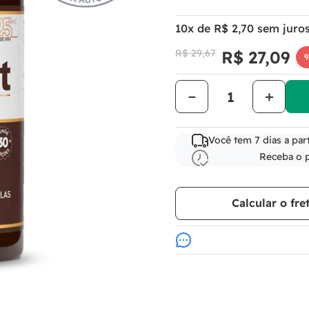
10
x de
R$
2
,
70
sem juro
R$
29
,
67
R$
27
,
09
－
＋
Você tem 7 dias a par
Receba o 
Calcular o fre