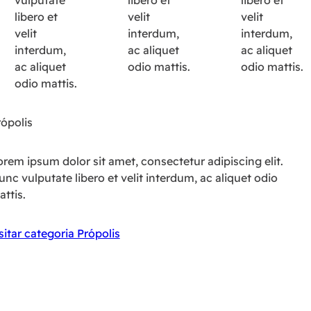
vulputate
libero et
libero et
libero et
velit
velit
velit
interdum,
interdum,
interdum,
ac aliquet
ac aliquet
ac aliquet
odio mattis.
odio mattis.
odio mattis.
rópolis
rem ipsum dolor sit amet, consectetur adipiscing elit.
nc vulputate libero et velit interdum, ac aliquet odio
ttis.
sitar categoria Própolis