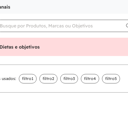
anais
Dietas e objetivos
s usados:
filtro1
filtro2
filtro3
filtro4
filtro5