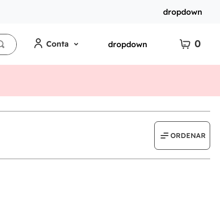
dropdown
0
Conta
dropdown