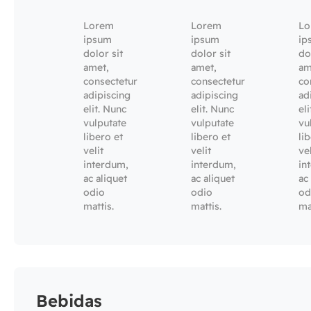
naturais
devolver
Lorem
Lorem
Lo
ipsum
ipsum
ip
dolor sit
dolor sit
do
amet,
amet,
am
consectetur
consectetur
co
adipiscing
adipiscing
ad
elit. Nunc
elit. Nunc
el
vulputate
vulputate
vu
libero et
libero et
li
velit
velit
vel
interdum,
interdum,
in
ac aliquet
ac aliquet
ac
odio
odio
od
mattis.
mattis.
ma
Bebidas