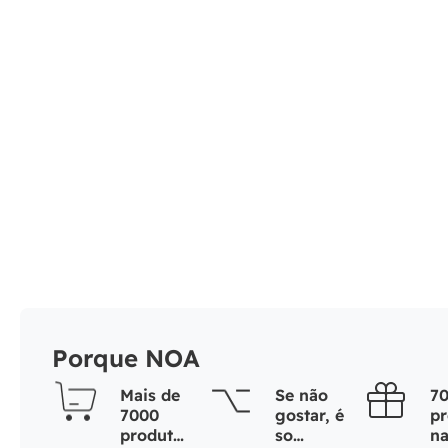
Porque NOA
Mais de
Se não
7
7000
gostar, é
pr
produtos
so
na