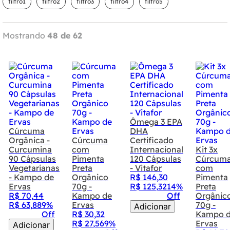
filtro1
filtro2
filtro3
filtro4
filtro5
Mostrando
48 de 62
Ômega 3 EPA
Cúrcuma
DHA
Orgânica -
Cúrcuma
Certificado
Curcumina
com
Internacional
Kit 3x
90 Cápsulas
Pimenta
120 Cápsulas
Cúrcum
Vegetarianas
Preta
- Vitafor
com
- Kampo de
Orgânico
R$
146
,
30
Pimenta
Ervas
70g -
R$
125
,
32
14%
Preta
R$
70
,
44
Kampo de
Off
Orgânic
R$
63
,
88
9%
Ervas
70g -
Adicionar
Off
R$
30
,
32
Kampo 
R$
27
,
56
9%
Ervas
Adicionar