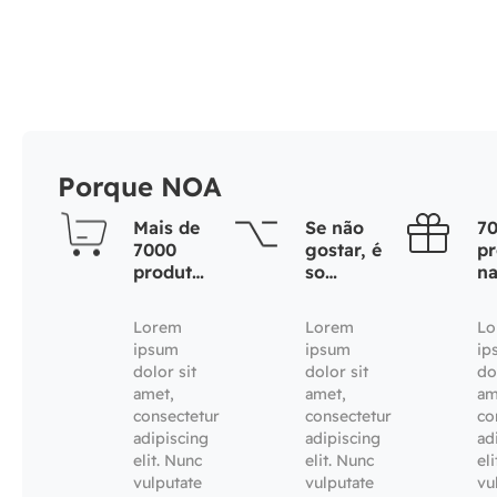
Porque NOA
Mais de
Se não
7
7000
gostar, é
pr
produtos
so
na
naturais
devolver
Lorem
Lorem
Lo
ipsum
ipsum
ip
dolor sit
dolor sit
do
amet,
amet,
am
consectetur
consectetur
co
adipiscing
adipiscing
ad
elit. Nunc
elit. Nunc
el
vulputate
vulputate
vu