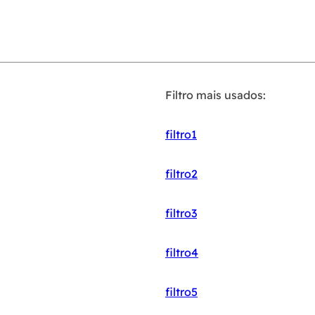
Filtro mais usados:
filtro1
filtro2
filtro3
filtro4
filtro5