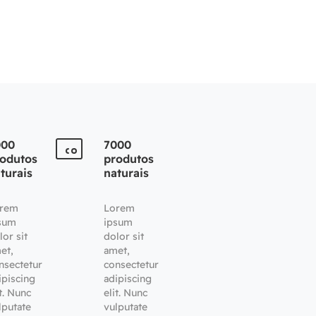
000
7000
odutos
produtos
turais
naturais
rem
Lorem
sum
ipsum
lor sit
dolor sit
et,
amet,
nsectetur
consectetur
ipiscing
adipiscing
it. Nunc
elit. Nunc
lputate
vulputate