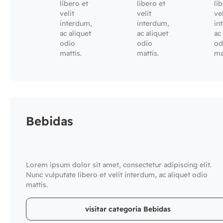
libero et
libero et
li
velit
velit
vel
interdum,
interdum,
in
ac aliquet
ac aliquet
ac
odio
odio
od
mattis.
mattis.
ma
Bebidas
Lorem ipsum dolor sit amet, consectetur adipiscing elit.
Nunc vulputate libero et velit interdum, ac aliquet odio
mattis.
visitar categoria Bebidas