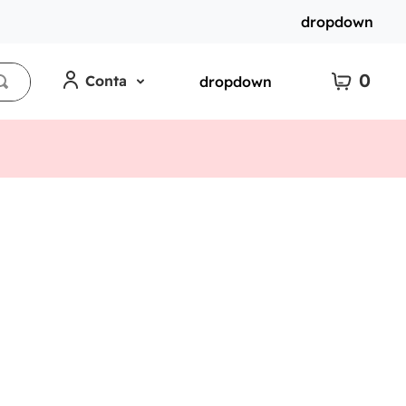
dropdown
0
Conta
dropdown