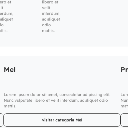
bero et
libero et
it
velit
terdum,
interdum,
 aliquet
ac aliquet
io
odio
ttis.
mattis.
Mel
Pr
Lorem ipsum dolor sit amet, consectetur adipiscing elit.
Lor
Nunc vulputate libero et velit interdum, ac aliquet odio
Nun
mattis.
matt
visitar categoria Mel