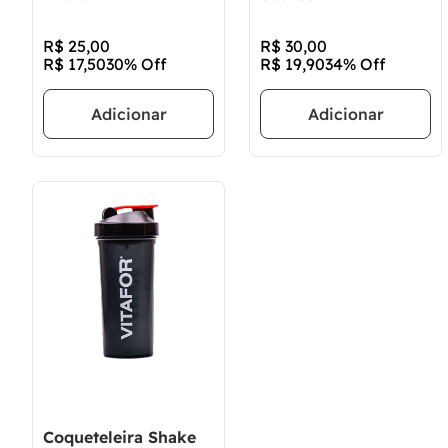
R$
25
,
00
R$
30
,
00
R$
17
,
50
30%
Off
R$
19
,
90
34%
Off
Adicionar
Adicionar
Coqueteleira Shake