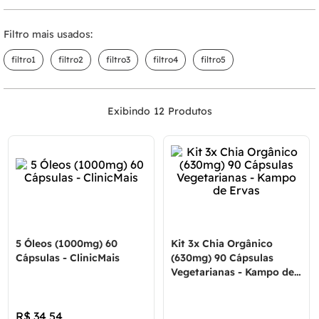
Filtro mais usados:
filtro1
filtro2
filtro3
filtro4
filtro5
12
5 Óleos (1000mg) 60
Kit 3x Chia Orgânico
Cápsulas - ClinicMais
(630mg) 90 Cápsulas
Vegetarianas - Kampo de
Ervas
R$
34
,
54