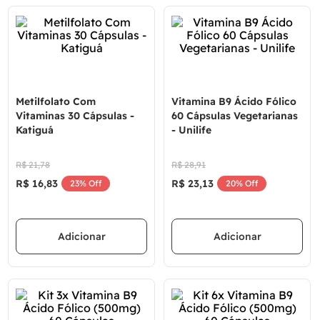
Metilfolato Com
Vitamina B9 Ácido Fólico
Vitaminas 30 Cápsulas -
60 Cápsulas Vegetarianas
Katiguá
- Unilife
R$
21
,
78
R$
28
,
91
R$
16
,
83
R$
23
,
13
23%
Off
20%
Off
Adicionar
Adicionar