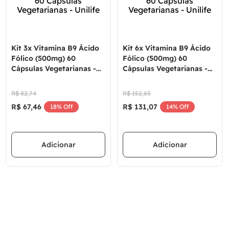
Kit 3x Vitamina B9 Ácido
Kit 6x Vitamina B9 Ácido
Fólico (500mg) 60
Fólico (500mg) 60
Cápsulas Vegetarianas -
Cápsulas Vegetarianas -
Unilife
Unilife
R$
82
,
74
R$
152
,
65
R$
67
,
46
R$
131
,
07
18%
Off
14%
Off
Adicionar
Adicionar