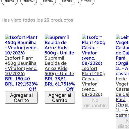
filtro1
filtro2
filtro3
filtro4
filtro5
Has visto todos los
23
productos
Isofort Plant
Supramil
450g Baunilha
Bebida de
- Vitafor (venc.
Arroz Kids
Isofort
10/2026)
500g - Unilife
Plant 450g
BRL
180
,
40
BRL
73
,
51
Cacau -
Leite
BRL
129
,
15
28%
BRL
61
,
75
16%
Vitafor
Veget
Off
Off
(venc.
Casta
08/2026)
de Ca
Agregar al
Agregar al
Pará
Carrito
Carrito
No
(Orgâ
disponible
1L - A
casta
disp