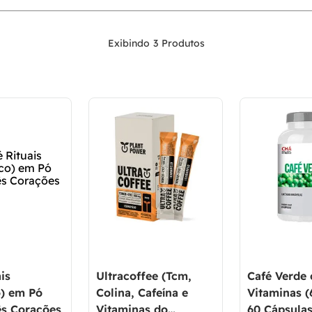
3
is
Ultracoffee (Tcm,
Café Verde
) em Pó
Colina, Cafeína e
Vitaminas 
ês Corações
Vitaminas do
60 Cápsulas