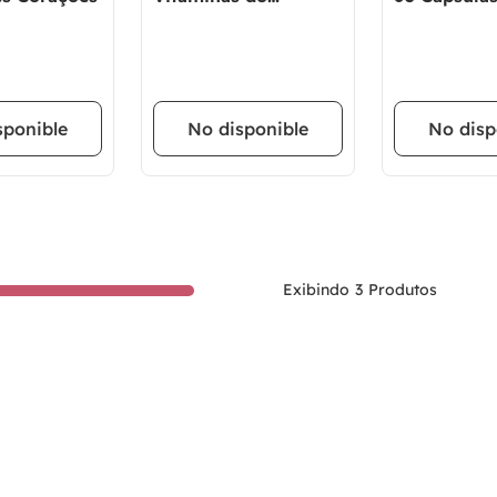
Complexo B) sabor
Mais
Caramelo 14 sachês
de 10g - Plant Power
sponible
No disponible
No disp
3