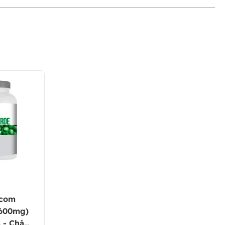
 com
(600mg)
 - Chá