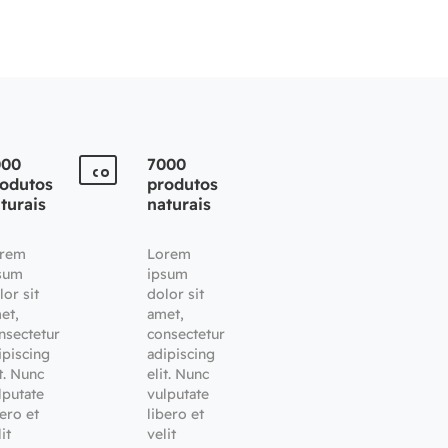
000
7000
odutos
produtos
turais
naturais
rem
Lorem
sum
ipsum
lor sit
dolor sit
et,
amet,
nsectetur
consectetur
ipiscing
adipiscing
it. Nunc
elit. Nunc
lputate
vulputate
bero et
libero et
it
velit