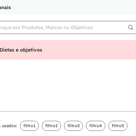
anais
Dietas e objetivos
s usados:
filtro1
filtro2
filtro3
filtro4
filtro5