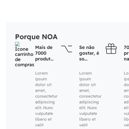
Porque NOA
Mais de
Se não
7
7000
gostar, é
pr
produtos
so
na
naturais
devolver
Lorem
Lorem
Lo
ipsum
ipsum
ip
dolor sit
dolor sit
do
amet,
amet,
am
consectetur
consectetur
co
adipiscing
adipiscing
ad
elit. Nunc
elit. Nunc
el
vulputate
vulputate
vu
libero et
libero et
li
velit
velit
vel