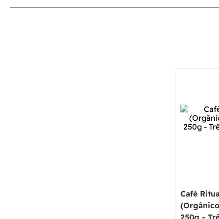
Café Ritua
(Orgânico
250g - Tr