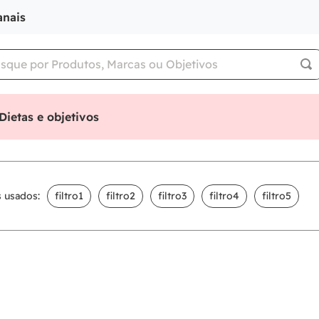
anais
Dietas e objetivos
s usados:
filtro1
filtro2
filtro3
filtro4
filtro5