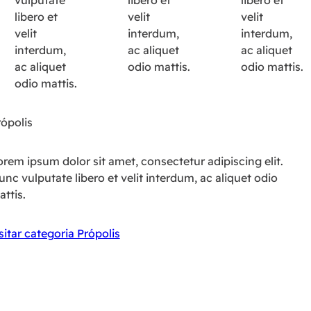
vulputate
libero et
libero et
libero et
velit
velit
velit
interdum,
interdum,
interdum,
ac aliquet
ac aliquet
ac aliquet
odio mattis.
odio mattis.
odio mattis.
rópolis
rem ipsum dolor sit amet, consectetur adipiscing elit.
nc vulputate libero et velit interdum, ac aliquet odio
ttis.
sitar categoria Própolis