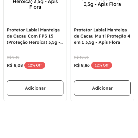
Protetor Labial Manteiga
Protetor Labial Manteiga
de Cacau Com FPS 15
de Cacau Multi Proteção 4
(Proteção Heroica) 3,5g -
em 1 3,5g - Apis Flora
Apis Flora
R$
9
,
18
R$
10
,
06
R$
8
,
08
R$
8
,
86
12%
Off
12%
Off
Adicionar
Adicionar