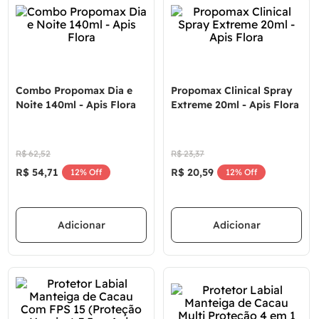
Combo Propomax Dia e
Propomax Clinical Spray
Noite 140ml - Apis Flora
Extreme 20ml - Apis Flora
R$
62
,
52
R$
23
,
37
R$
54
,
71
R$
20
,
59
12%
Off
12%
Off
Adicionar
Adicionar