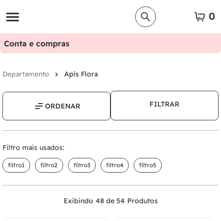
0
Conta e compras
Apis Flora
FILTRAR
Filtro mais usados:
filtro1
filtro2
filtro3
filtro4
filtro5
48 de 54