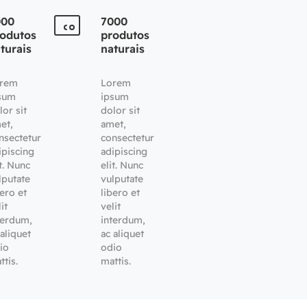
000
7000
odutos
produtos
turais
naturais
rem
Lorem
sum
ipsum
lor sit
dolor sit
et,
amet,
nsectetur
consectetur
ipiscing
adipiscing
it. Nunc
elit. Nunc
lputate
vulputate
bero et
libero et
it
velit
terdum,
interdum,
 aliquet
ac aliquet
io
odio
ttis.
mattis.