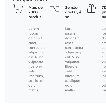
Mais de
Se não
7
7000
gostar, é
pr
produtos
so
na
naturais
devolver
Lorem
Lorem
Lo
ipsum
ipsum
ip
dolor sit
dolor sit
do
amet,
amet,
am
consectetur
consectetur
co
adipiscing
adipiscing
ad
elit. Nunc
elit. Nunc
el
vulputate
vulputate
vu
libero et
libero et
li
velit
velit
vel
interdum,
interdum,
in
ac aliquet
ac aliquet
ac
odio
odio
od
mattis.
mattis.
ma