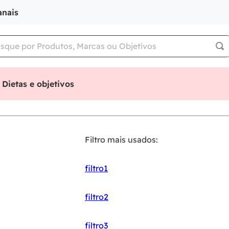
anais
Dietas e objetivos
Filtro mais usados:
filtro1
filtro2
filtro3