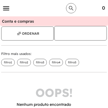
0
Conta e compras
Filtro mais usados:
filtro1
filtro2
filtro3
filtro4
filtro5
OOPS!
Nenhum produto encontrado