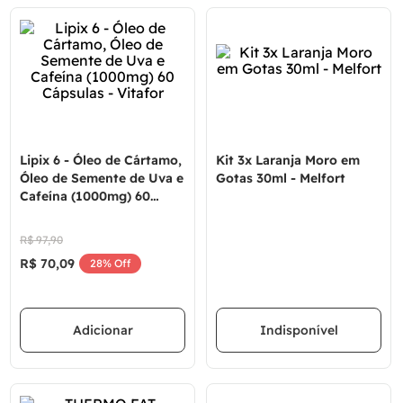
Lipix 6 - Óleo de Cártamo,
Kit 3x Laranja Moro em
Óleo de Semente de Uva e
Gotas 30ml - Melfort
Cafeína (1000mg) 60
Cápsulas - Vitafor
R$
97
,
90
R$
70
,
09
28%
Off
Adicionar
Indisponível