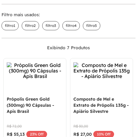
Filtro mais usados:
filtro1
filtro2
filtro3
filtro4
filtro5
7
Própolis Green Gold
Composto de Mel e
(300mg) 90 Cápsulas -
Extrato de Própolis 135g -
Apis Brasil
Apiário Silvestre
R$
72
,
00
R$
30
,
00
R$
55
,
13
R$
27
,
00
23%
Off
10%
Off