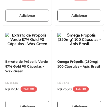
Adicionar
Adicionar
Extrato de Própolis Verde
Ômega Própolis (250mg)
87% Gold 90 Cápsulas -
100 Cápsulas - Apis Brasil
Wax Green
R$
134
,
16
R$
84
,
46
R$
99
,
16
R$
73
,
90
26%
Off
13%
Off
Adicionar
Adicionar