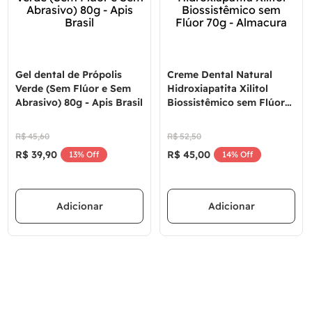
Gel dental de Própolis
Creme Dental Natural
Verde (Sem Flúor e Sem
Hidroxiapatita Xilitol
Abrasivo) 80g - Apis Brasil
Biossistêmico sem Flúor
70g - Almacura
R$
45
,
60
R$
52
,
50
R$
39
,
90
R$
45
,
00
13%
Off
14%
Off
Adicionar
Adicionar