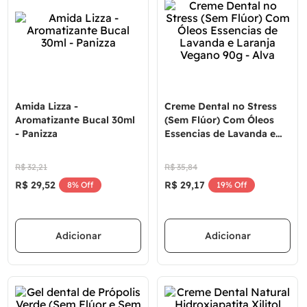
Amida Lizza -
Creme Dental no Stress
Aromatizante Bucal 30ml
(Sem Flúor) Com Óleos
- Panizza
Essencias de Lavanda e
Laranja Vegano 90g - Alva
R$
32
,
21
R$
35
,
84
R$
29
,
52
R$
29
,
17
8%
Off
19%
Off
Adicionar
Adicionar