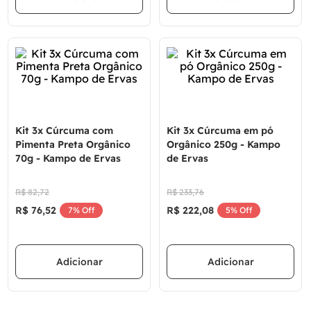
Kit 3x Cúrcuma com
Kit 3x Cúrcuma em pó
Pimenta Preta Orgânico
Orgânico 250g - Kampo
70g - Kampo de Ervas
de Ervas
R$
82
,
72
R$
233
,
76
R$
76
,
52
R$
222
,
08
7%
Off
5%
Off
Adicionar
Adicionar