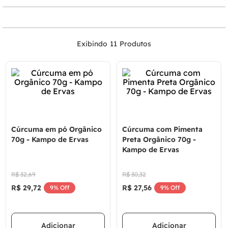
11
Cúrcuma em pó Orgânico
Cúrcuma com Pimenta
70g - Kampo de Ervas
Preta Orgânico 70g -
Kampo de Ervas
R$
32
,
69
R$
30
,
32
R$
29
,
72
R$
27
,
56
9%
Off
9%
Off
Adicionar
Adicionar