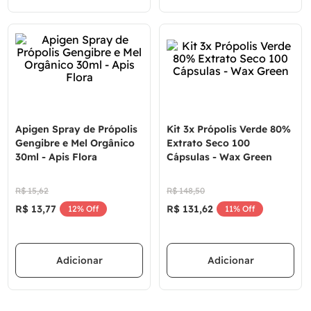
Apigen Spray de Própolis
Kit 3x Própolis Verde 80%
Gengibre e Mel Orgânico
Extrato Seco 100
30ml - Apis Flora
Cápsulas - Wax Green
R$
15
,
62
R$
148
,
50
R$
13
,
77
R$
131
,
62
12%
Off
11%
Off
Adicionar
Adicionar