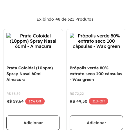
48 de 321
Prata Coloidal (10ppm)
Própolis verde 80%
Spray Nasal 60ml -
extrato seco 100 cápsulas
Almacura
- Wax green
R$
68
,
59
R$
72
,
22
R$
59
,
64
R$
49
,
50
13%
Off
31%
Off
Adicionar
Adicionar