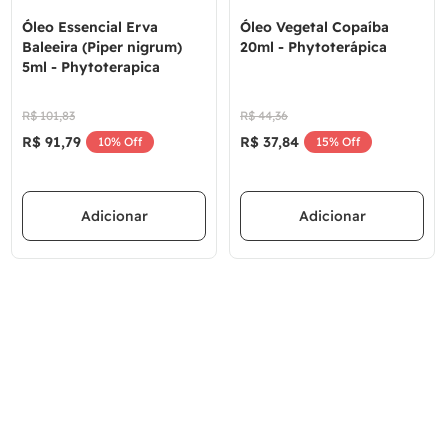
Óleo Essencial Erva
Óleo Vegetal Copaíba
Baleeira (Piper nigrum)
20ml - Phytoterápica
5ml - Phytoterapica
R$
101
,
83
R$
44
,
36
R$
91
,
79
R$
37
,
84
10%
Off
15%
Off
Adicionar
Adicionar