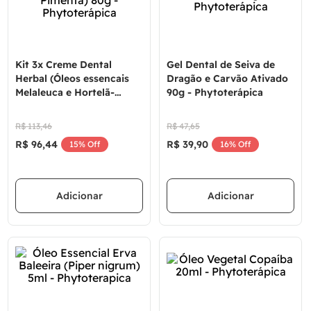
Kit 3x Creme Dental
Gel Dental de Seiva de
Herbal (Óleos essencais
Dragão e Carvão Ativado
Melaleuca e Hortelã-
90g - Phytoterápica
Pimenta) 80g -
Phytoterápica
R$
113
,
46
R$
47
,
65
R$
96
,
44
R$
39
,
90
15%
Off
16%
Off
Adicionar
Adicionar