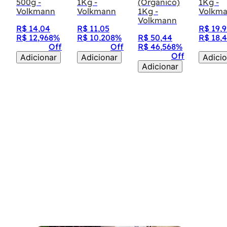
500g -
1Kg -
(Orgânico)
1Kg -
Volkmann
Volkmann
1Kg -
Volkm
Volkmann
R$
14
,
04
R$
11
,
05
R$
19
,
9
R$
12
,
96
8%
R$
10
,
20
8%
R$
50
,
44
R$
18
,
4
Off
Off
R$
46
,
56
8%
Off
Adicionar
Adicionar
Adicio
Adicionar