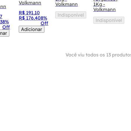
Volkmann
Volkmann
1Kg -
ann
Volkmann
R$
191
,
10
Indisponível
7
R$
176
,
40
8%
Indisponível
3
8%
Off
Off
Adicionar
nar
Você viu todos os
13
produto