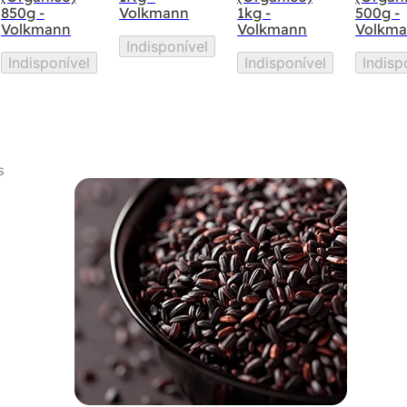
850g -
Volkmann
1kg -
500g -
Volkmann
Volkmann
Volkm
Indisponível
Indisponível
Indisponível
Indisp
s