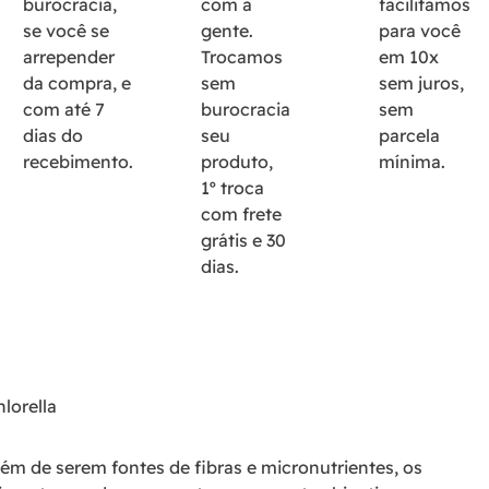
burocracia,
com a
facilitamos
se você se
gente.
para você
arrepender
Trocamos
em 10x
da compra, e
sem
sem juros,
com até 7
burocracia
sem
dias do
seu
parcela
recebimento.
produto,
mínima.
1º troca
com frete
grátis e 30
dias.
lorella
lém de serem fontes de fibras e micronutrientes, os