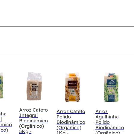
Arroz Cateto
Arroz Cateto
Arroz
nha
Integral
Polido
Agulhinha
l
Biodinâmico
Biodinâmico
Polido
âmico
(Orgânico)
(Orgânico)
Biodinâmico
ico)
5Kg -
1Kg -
(Orgânico)