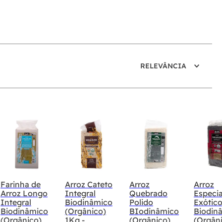
RELEVÂNCIA
Farinha de
Arroz Cateto
Arroz
Arroz
Arroz Longo
Integral
Quebrado
Especia
Integral
Biodinâmico
Polido
Exótico
Biodinâmico
(Orgânico)
BIodinâmico
Biodin
(Orgânico)
1Kg -
(Orgânico)
(Orgân