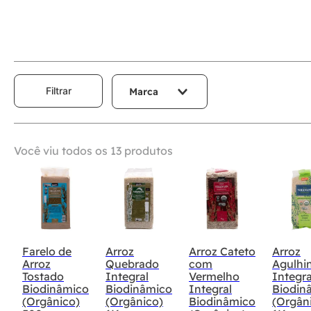
Filtrar
Marca
volkmann
fazenda tamandua
Você viu todos os
13
produtos
Farelo de
Arroz
Arroz Cateto
Arroz
Arroz
Quebrado
com
Agulhi
Tostado
Integral
Vermelho
Integra
Biodinâmico
Biodinâmico
Integral
Biodin
(Orgânico)
(Orgânico)
Biodinâmico
(Orgân