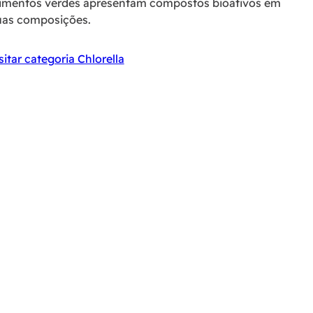
limentos verdes apresentam compostos bioativos em
uas composições.
sitar categoria Chlorella