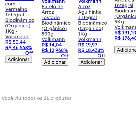
com
Integral
Farelo de
Arroz
Vermelho
Biodinâm
Arroz
Agulhinha
Integral
(Orgânic
Tostado
Integral
Biodinâmico
5Kg -
Biodinâmico
Biodinâmico
(Orgânico)
Volkman
(Orgânico)
(Orgânico)
1Kg -
R$
191
,
1
500g -
1Kg -
Volkmann
R$
176
,
4
Volkmann
Volkmann
R$
50
,
44
R$
14
,
04
R$
19
,
97
R$
46
,
56
8%
Adicion
R$
12
,
96
8%
R$
18
,
43
8%
Off
Off
Off
Adicionar
Adicionar
Adicionar
Você viu todos os
11
produtos