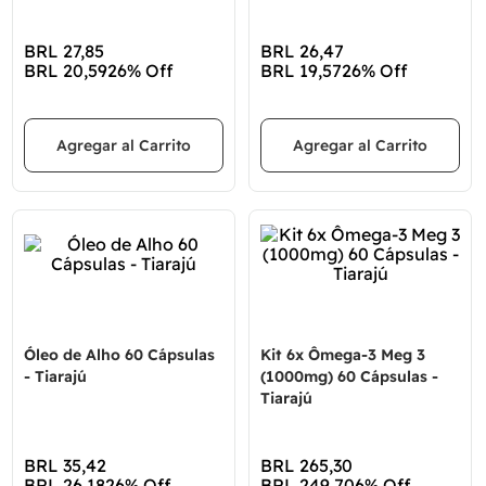
BRL
27
,
85
BRL
26
,
47
BRL
20
,
59
26%
Off
BRL
19
,
57
26%
Off
Agregar al Carrito
Agregar al Carrito
Óleo de Alho 60 Cápsulas
Kit 6x Ômega-3 Meg 3
- Tiarajú
(1000mg) 60 Cápsulas -
Tiarajú
BRL
35
,
42
BRL
265
,
30
BRL
26
,
18
26%
Off
BRL
249
,
70
6%
Off