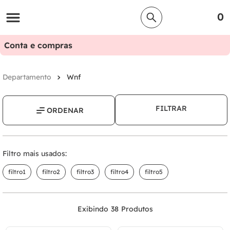
0
Conta e compras
Wnf
FILTRAR
Filtro mais usados:
filtro1
filtro2
filtro3
filtro4
filtro5
38