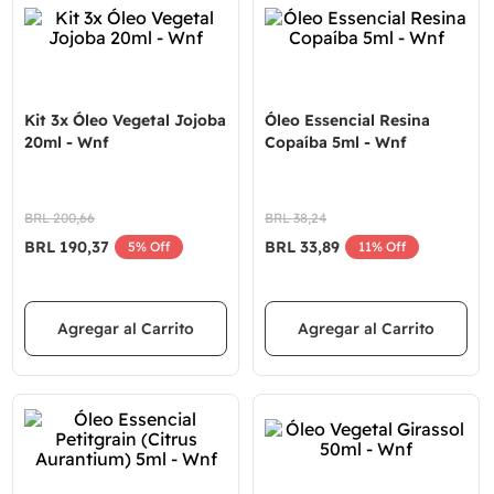
Kit 3x Óleo Vegetal Jojoba
Óleo Essencial Resina
20ml - Wnf
Copaíba 5ml - Wnf
BRL
200
,
66
BRL
38
,
24
BRL
190
,
37
BRL
33
,
89
5%
Off
11%
Off
Agregar al Carrito
Agregar al Carrito