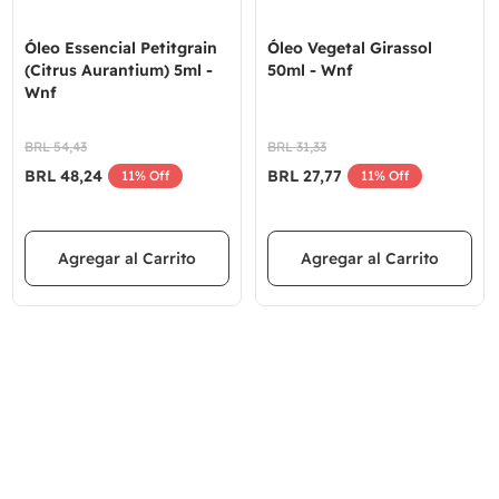
Óleo Essencial Petitgrain
Óleo Vegetal Girassol
(Citrus Aurantium) 5ml -
50ml - Wnf
Wnf
BRL
54
,
43
BRL
31
,
33
BRL
48
,
24
BRL
27
,
77
11%
Off
11%
Off
Agregar al Carrito
Agregar al Carrito