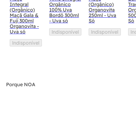
Integral
Orgânico
(Orgânico)
Tra
(Orgânico)
100% Uva
Organovita
Or
Maçã Gala &
Bordô 300ml
250ml - Uva
500
Fuji 300ml
- Uva só
Só
Só
Organovita -
Uva só
Indisponível
Indisponível
In
Indisponível
Porque NOA