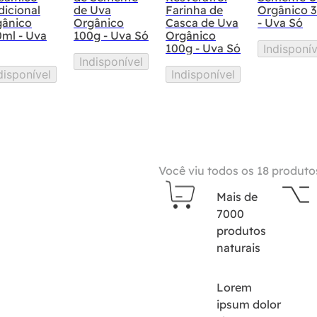
dicional
de Uva
Farinha de
Orgânico 
gânico
Orgânico
Casca de Uva
- Uva Só
ml - Uva
100g - Uva Só
Orgânico
100g - Uva Só
Indisponív
Indisponível
disponível
Indisponível
Você viu todos os
18
produto
Mais de
7000
produtos
naturais
Lorem
ipsum dolor