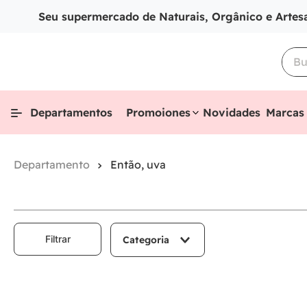
Seu supermercado de Naturais, Orgânico e Artes
Departamentos
Promoiones
Novidades
Marcas
Então, uva
Filtrar
Categoria
comida saudável
alimentos e
bebidas do dia a dia