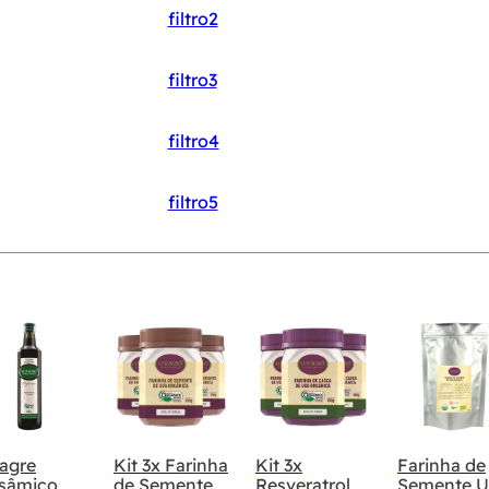
filtro2
filtro3
filtro4
filtro5
agre
Kit 3x Farinha
Kit 3x
Farinha de
lsâmico
de Semente
Resveratrol
Semente U