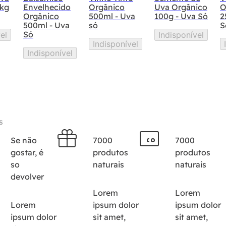
3kg
Envelhecido
Orgânico
Uva Orgânico
O
Orgânico
500ml - Uva
100g - Uva Só
2
500ml - Uva
só
S
Só
el
Indisponível
Indisponível
Indisponível
s
Se não
7000
7000
gostar, é
produtos
produtos
so
naturais
naturais
devolver
Lorem
Lorem
Lorem
ipsum dolor
ipsum dolor
ipsum dolor
sit amet,
sit amet,