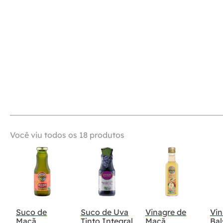
suplementos
funcionais e
naturais
imunidade
kits e combos
superalimentos
naturais
Você viu todos os
18
produtos
Suco de
Suco de Uva
Vinagre de
Vin
Maçã
Tinto Integral
Maçã
Ba